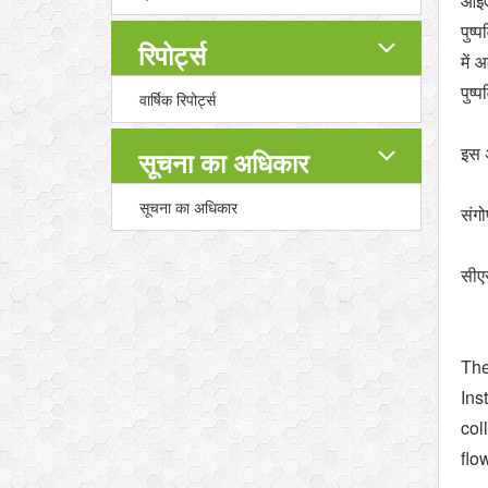
आईएस
पुष्
रिपोर्ट्स
में
पुष्प
वार्षिक रिपोर्ट्स
इस अ
सूचना का अधिकार
सूचना का अधिकार
संगो
सीएस
The
Ins
col
flo