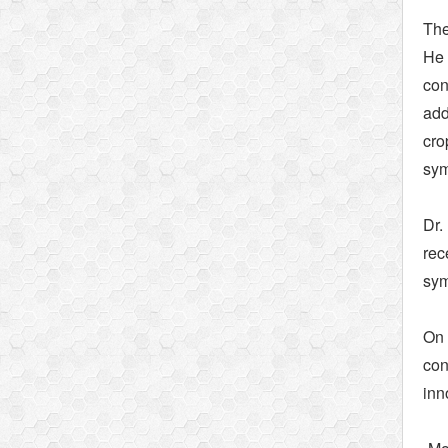
The
He 
con
add
cro
sym
Dr.
rec
sym
On 
con
inn