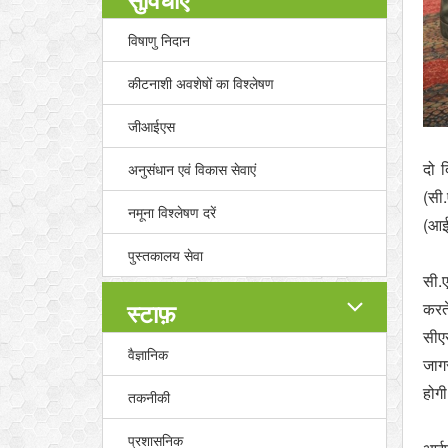
विषाणु निदान
कीटनाशी अवशेषों का विश्लेषण
जीआईएस
दो 
अनुसंधान एवं विकास सेवाएं
(सी
नमूना विश्लेषण दरें
(आई
पुस्तकालय सेवा
सी.
स्टाफ़
करत
सीएस
वैज्ञानिक
जागर
होग
तकनीकी
प्रशासनिक