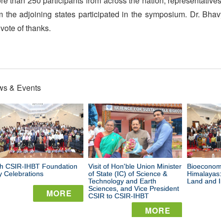
e than 250 participants from across the nation, representative
m the adjoining states participated in the symposium. Dr. Bh
 vote of thanks.
s & Events
close
close
44th
Visit
Bi
CSIR-
of
fr
IHBT
Hon'ble
th
th CSIR-IHBT Foundation
Foundation
Visit of Hon'ble Union Minister
Union
Bioeconom
Hi
 Celebrations
of State (IC) of Science &
Himalayas:
Technology and Earth
Land and I
Day
Minister
Li
Sciences, and Vice President
MORE
CSIR to CSIR-IHBT
Celebrations
of
La
MORE