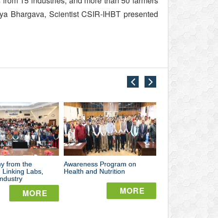
s from 15 industries, and more than 50 farmers
avya Bhargava, Scientist CSIR-IHBT presented
close
close
oeconomy
Awareness
Intern
om
Program
Wome
e
on
Day
y from the
malayas:
Awareness Program on
Health
International Wom
Celeb
 Linking Labs,
Health and Nutrition
Celebration 2026 
ndustry
IHBT
nking
and
2026
MORE
MORE
bs,
Nutrition
at