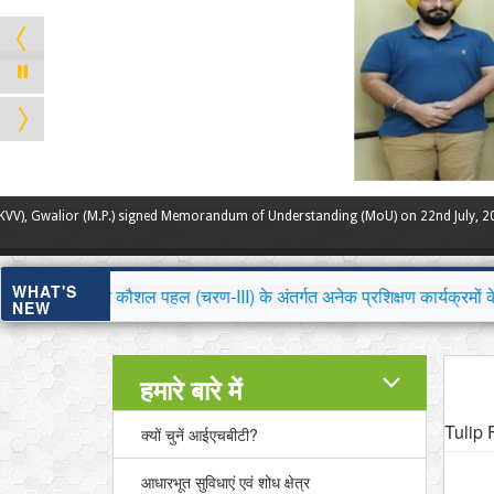
CSIR-Institute of Himalayan Bioresource Technology, Palampur and Rajmata V
and academic activities.
WHAT'S
हल (चरण-III) के अंतर्गत अनेक प्रशिक्षण कार्यक्रमों के लिए आवेदन आमं
NEW
हमारे बारे में
Tulip
क्यों चुनें आईएचबीटी?
आधारभूत सुविधाएं एवं शोध क्षेत्र