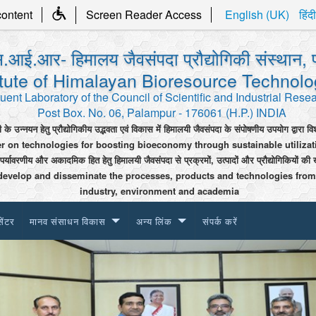
content
Screen Reader Access
English (UK)
हिंदी
.आई.आर- हिमालय जैवसंपदा प्रौद्योगिकी संस्थान, 
itute of Himalayan Bioresource Technol
uent Laboratory of the Council of Scientific and Industrial Rese
Post Box. No. 06, Palampur - 176061 (H.P.) INDIA
ी के उन्नयन हेतु प्रौद्योगिकीय उद्भवता एवं विकास में हिमालयी जैवसंपदा के संपोषणीय उपयोग द्वारा वि
er on technologies for boosting bioeconomy through sustainable utiliza
 पर्यावरणीय और अकादमिक हित हेतु हिमालयी जैवसंपदा से प्रक्रमों, उत्पादों और प्रौद्योगिकियों की 
develop and disseminate the processes, products and technologies from
industry, environment and academia
सेंटर
मानव संसाधन विकास
अन्य लिंक
संपर्क करें