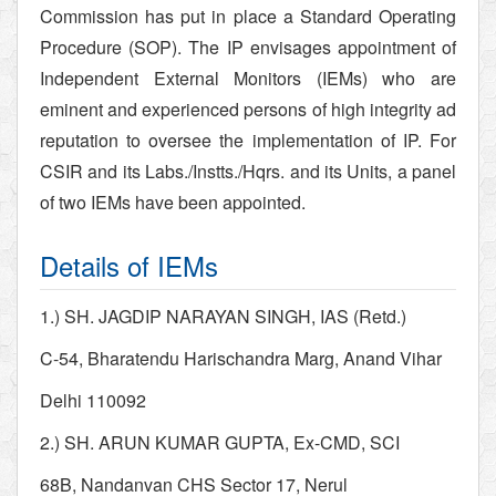
Commission has put in place a Standard Operating
Procedure (SOP). The IP envisages appointment of
Independent External Monitors (IEMs) who are
eminent and experienced persons of high integrity ad
reputation to oversee the implementation of IP. For
CSIR and its Labs./Instts./Hqrs. and its Units, a panel
of two IEMs have been appointed.
Details of IEMs
1.) SH. JAGDIP NARAYAN SINGH, IAS (Retd.)
C-54, Bharatendu Harischandra Marg, Anand Vihar
Delhi 110092
2.) SH. ARUN KUMAR GUPTA, Ex-CMD, SCI
68B, Nandanvan CHS Sector 17, Nerul