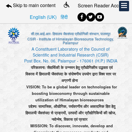
Skip to main content
Screen Reader Access
English (UK)
हिंदी
सी.एस.आई.आर- हिमालय जैवसंपदा प्रौद्योगिकी संस्थान, पालमपुर
CSIR - Institute of Himalayan Bioresource Technology,
Palampur
A Constituent Laboratory of the Council of
Scientific and Industrial Research (CSIR)
Post Box. No. 06, Palampur - 176061 (H.P.) INDIA
परिकल्पना: जैवार्थिकी के उन्नयन हेतु प्रौद्योगिकीय उद्भवता एवं
विकास में हिमालयी जैवसंपदा के संपोषणीय उपयोग द्वारा विश्व स्तर पर
अग्रणी होना
VISION: To be a global leader on technologies for
boosting bioeconomy through sustainable
utilization of Himalayan bioresources
उद्देश्यः सामाजिक, औद्योगिक, पर्यावरणीय और अकादमिक हित हेतु
हिमालयी जैवसंपदा से प्रक्रमों, उत्पादों और प्रौद्योगिकियों की खोज,
नवोन्मेष, विकास एवं प्रसार
MISSION: To discover, innovate, develop and