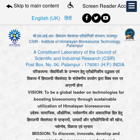
Skip to main content
Screen Reader Access
English (UK)
हिंदी
सी.एस.आई.आर- हिमालय जैवसंपदा प्रौद्योगिकी संस्थान, पालमपुर
CSIR - Institute of Himalayan Bioresource Technology,
Palampur
A Constituent Laboratory of the Council of
Scientific and Industrial Research (CSIR)
Post Box. No. 06, Palampur - 176061 (H.P.) INDIA
परिकल्पना: जैवार्थिकी के उन्नयन हेतु प्रौद्योगिकीय उद्भवता एवं
विकास में हिमालयी जैवसंपदा के संपोषणीय उपयोग द्वारा विश्व स्तर पर
अग्रणी होना
VISION: To be a global leader on technologies for
boosting bioeconomy through sustainable
utilization of Himalayan bioresources
उद्देश्यः सामाजिक, औद्योगिक, पर्यावरणीय और अकादमिक हित हेतु
हिमालयी जैवसंपदा से प्रक्रमों, उत्पादों और प्रौद्योगिकियों की खोज,
नवोन्मेष, विकास एवं प्रसार
MISSION: To discover, innovate, develop and