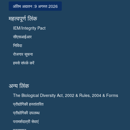
पालमपुर
दी
अंतिम अद्यतन :
9 अगस्त 2026
(हि.
और
प्र.)
बायोइकोनॉमी
महत्वपूर्ण लिंक
का
में
IEM/Integrity Pact
दौरा
योगदान
सीएसआईआर
किया
को
और
इंगित
निविदा
उसकी
किया।
रोजगार सूचना
प्रगति
उन्होंने
हमसे संपर्क करें
की
सी.एस.आई.आर
समीक्षा
के
की।
विभिन्न
अन्य लिंक
इस
मिशनों
अवसर
जैसे
The Biological Diversity Act, 2002 & Rules, 2004 & Forms
पर
फ्लोरीकल्चर,
प्रौद्योगिकी हस्तांतरित
सी.एस.आई.आर.
अरोमा,
प्रौद्योगिकी उपलब्ध
की
स्मार्ट
महानिदेशक
विलेज,
परामर्शदात्री सेवाएं
और
बायोरिसोर्स
प्रत्यायन