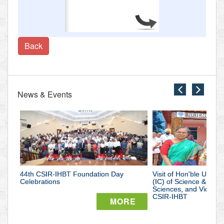
3/3
Back
News & Events
close
close
44th
Visit
CSIR-
of
IHBT
Hon'ble
44th CSIR-IHBT Foundation Day
Foundation
Visit of Hon'ble Union 
Union
Celebrations
(IC) of Science & Tec
Sciences, and Vice Pr
Day
Minister
CSIR-IHBT
MORE
Celebrations
of