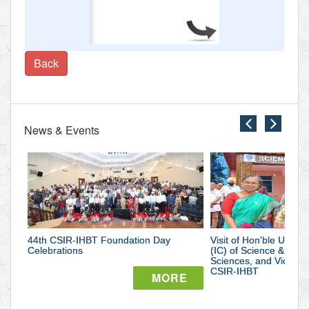
3/5
Back
News & Events
close
close
44th
Visit
CSIR-
of
IHBT
Hon'ble
44th CSIR-IHBT Foundation Day
Foundation
Visit of Hon'ble Union 
Union
Celebrations
(IC) of Science & Tec
Sciences, and Vice Pr
Day
Minister
CSIR-IHBT
MORE
Celebrations
of