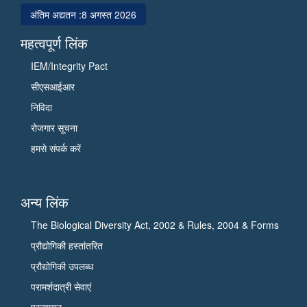
पालमपुर
दी
अंतिम अद्यतन :
8 अगस्त 2026
(हि.
और
प्र.)
बायोइकोनॉमी
महत्वपूर्ण लिंक
का
में
IEM/Integrity Pact
दौरा
योगदान
सीएसआईआर
किया
को
और
इंगित
निविदा
उसकी
किया।
रोजगार सूचना
प्रगति
उन्होंने
हमसे संपर्क करें
की
सी.एस.आई.आर
समीक्षा
के
की।
विभिन्न
अन्य लिंक
इस
मिशनों
अवसर
जैसे
The Biological Diversity Act, 2002 & Rules, 2004 & Forms
पर
फ्लोरीकल्चर,
प्रौद्योगिकी हस्तांतरित
सी.एस.आई.आर.
अरोमा,
प्रौद्योगिकी उपलब्ध
की
स्मार्ट
महानिदेशक
विलेज,
परामर्शदात्री सेवाएं
और
बायोरिसोर्स
प्रत्यायन