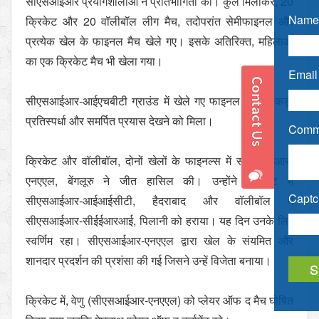
सीएसआईआर प्रयोगशालाओं ने प्रतिभागिता की। कुल मिलाकर, 20
Name 
क्रिकेट और 20 वॉलीबॉल लीग मैच, तदोपरांत सेमीफाइनल और
प्रत्येक खेल के फाइनल मैच खेले गए। इसके अतिरिक्त, महिलाओं
का एक क्रिकेट मैच भी खेला गया।
Email 
सीएसआईआर-आईएचबीटी ग्राउंड में खेले गए फाइनल मैचों में कड़ी
प्रतिस्पर्धा और समर्पित प्रयास देखने को मिला।
Comme
क्रिकेट और वॉलीबॉल, दोनों खेलों के फाइनल्स में सीएसआईआर-
एनएएल, बेंगलूरु ने जीत हासिल की। उन्होंने क्रिकेट में
Captch
सीएसआईआर-आईआईसीटी, हैदराबाद और वॉलीबॉल में
सीएसआईआर-सीईईआरआई, पिलानी को हराया। यह दिन उनके लिए
स्वर्णिम रहा। सीएसआईआर-एनएएल द्वारा खेल के संयमित और
शानदार प्रदर्शन की प्रशंसा की गई जिसने उन्हें विजेता बनाया।
क्रिकेट में, वेणु (सीएसआईआर-एनएएल) को प्लेयर ऑफ द मैच घोषित