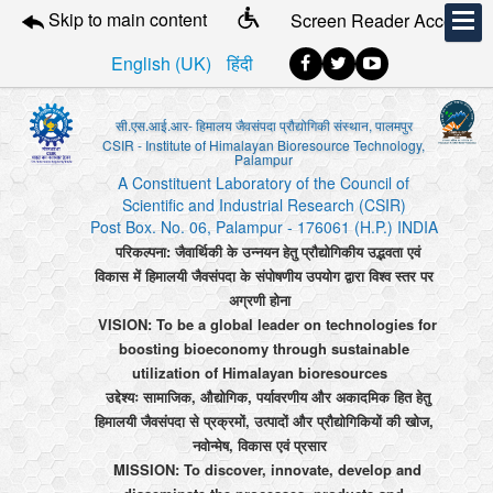
Skip to main content
Screen Reader Access
English (UK)
हिंदी
सी.एस.आई.आर- हिमालय जैवसंपदा प्रौद्योगिकी संस्थान, पालमपुर
CSIR - Institute of Himalayan Bioresource Technology,
Palampur
A Constituent Laboratory of the Council of
Scientific and Industrial Research (CSIR)
Post Box. No. 06, Palampur - 176061 (H.P.) INDIA
परिकल्पना: जैवार्थिकी के उन्नयन हेतु प्रौद्योगिकीय उद्भवता एवं
विकास में हिमालयी जैवसंपदा के संपोषणीय उपयोग द्वारा विश्व स्तर पर
अग्रणी होना
VISION: To be a global leader on technologies for
boosting bioeconomy through sustainable
utilization of Himalayan bioresources
उद्देश्यः सामाजिक, औद्योगिक, पर्यावरणीय और अकादमिक हित हेतु
हिमालयी जैवसंपदा से प्रक्रमों, उत्पादों और प्रौद्योगिकियों की खोज,
नवोन्मेष, विकास एवं प्रसार
MISSION: To discover, innovate, develop and