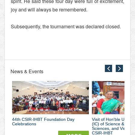
spirit. He said these four day were full of excitement,
joy and will always be remembered.
Subsequently, the tournament was declared closed.
News & Events
close
close
44th
Visit
CSIR-
of
IHBT
Hon'ble
44th CSIR-IHBT Foundation Day
Foundation
Visit of Hon'ble Union 
Union
Celebrations
(IC) of Science & Tec
Sciences, and Vice Pr
Day
Minister
CSIR-IHBT