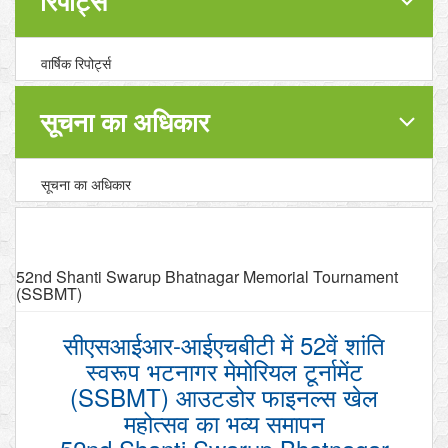
रिपोर्ट्स
वार्षिक रिपोर्ट्स
सूचना का अधिकार
सूचना का अधिकार
52nd Shanti Swarup Bhatnagar Memorial Tournament
(SSBMT)
सीएसआईआर-आईएचबीटी में 52वें शांति
स्वरूप भटनागर मेमोरियल टूर्नामेंट
(SSBMT) आउटडोर फाइनल्स खेल
महोत्सव का भव्य समापन