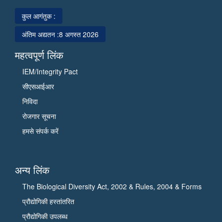
प्रौद्योगिकी
पर
संस्थान,
कुल आगंतुक :
जानकरी
पालमपुर
दी
अंतिम अद्यतन :
8 अगस्त 2026
(हि.
और
प्र.)
बायोइकोनॉमी
महत्वपूर्ण लिंक
का
में
IEM/Integrity Pact
दौरा
योगदान
सीएसआईआर
किया
को
और
इंगित
निविदा
उसकी
किया।
रोजगार सूचना
प्रगति
उन्होंने
हमसे संपर्क करें
की
सी.एस.आई.आर
समीक्षा
के
की।
विभिन्न
अन्य लिंक
इस
मिशनों
अवसर
जैसे
The Biological Diversity Act, 2002 & Rules, 2004 & Forms
पर
फ्लोरीकल्चर,
प्रौद्योगिकी हस्तांतरित
सी.एस.आई.आर.
अरोमा,
प्रौद्योगिकी उपलब्ध
की
स्मार्ट