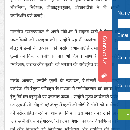
चौरसिया, निदेशक, डीआईएचएआर, डीआरडीओ ने भी अपनी
Name 
उपस्थिति दर्ज कराई।
माननीय उपराज्यपाल ने अपने संबोधन में लद्दाख घाटी में मिशन की
Email 
उपलब्धियों की सराहना की। उन्होंने यह भी उल्लेख किया कि इस
क्षेत्र में फूलों के उत्पादन की असीम संभावनाएँ है तथा “फूल उगाओ
फूलों का विस्तार करो” का नारा भी दिया। साथ ही साथ उन्होने
Comme
“महिलाएं, लद्दाख और फूलों” को भगवान की सर्वश्रेष्ठ रचना बताया ।
इसके अलावा, उन्होंने फूलों के उत्पादन, बे-मौसमी खेती, कोल्ड
Captch
स्टोरेज और बेहतर परिवहन के माध्यम से फ्लोरीकल्चर को बढ़ावा देने
हेतु विभिन्न पहलुओं पर प्रकाश डाला। उन्होंने मुख्य कार्यकारी पार्षद,
एलएएचडीसी, लेह से पूरे क्षेत्र में फूलों की खेती में लोगों की भागीदारी
को प्रोत्साहित करने का आवाहन किया। इस अवसर पर उनके द्वारा
'लद्दाख में सीएसआईआर-फ्लोरीकल्चर मिशन' पर एक विवरणिका जारी
की और किसानों को लिलियम, ग्लैडियस और ट्यूलिप की रोपण