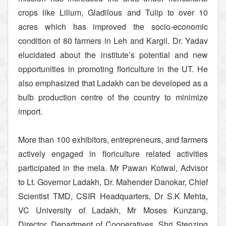
crops like Lilium, Gladilous and Tulip to over 10
acres which has improved the socio-economic
condition of 80 farmers in Leh and Kargil. Dr. Yadav
elucidated about the institute’s potential and new
opportunities in promoting floriculture in the UT. He
also emphasized that Ladakh can be developed as a
bulb production centre of the country to minimize
import.
More than 100 exhibitors, entrepreneurs, and farmers
actively engaged in floriculture related activities
participated in the mela. Mr Pawan Kotwal, Advisor
to Lt. Governor Ladakh, Dr. Mahender Danokar, Chief
Scientist TMD, CSIR Headquarters, Dr S.K Mehta,
VC University of Ladakh, Mr Moses Kunzang,
Director, Department of Cooperatives, Shri Stenzing