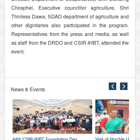
Chosphel, Executive councillor agriculture, Shri
Thinless Dawa, SDAO department of agriculture and
other dignitaries also participated in the program.
Representatives from the press and media, as well
as staff from the DRDO and CSIR-IHBT, attended the
event.
News & Events
close
close
44th
Visit
CSIR-
of
IHBT
Hon'ble
44th CSIR-IHBT Foundation Day
Visit of Hon'ble Union 