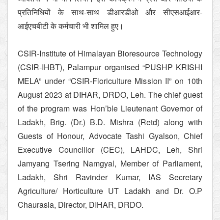
प्रतिनिधियों के साथ-साथ डीआरडीओ और सीएसआईआर-
आईएचबीटी के कर्मचारी भी शामिल हुए।
CSIR-Institute of Himalayan Bioresource Technology
(CSIR-IHBT), Palampur organised “PUSHP KRISHI
MELA” under “CSIR-Floriculture Mission II” on 10th
August 2023 at DIHAR, DRDO, Leh. The chief guest
of the program was Hon’ble Lieutenant Governor of
Ladakh, Brig. (Dr.) B.D. Mishra (Retd) along with
Guests of Honour, Advocate Tashi Gyalson, Chief
Executive Councillor (CEC), LAHDC, Leh, Shri
Jamyang Tsering Namgyal, Member of Parliament,
Ladakh, Shri Ravinder Kumar, IAS Secretary
Agriculture/ Horticulture UT Ladakh and Dr. O.P
Chaurasia, Director, DIHAR, DRDO.