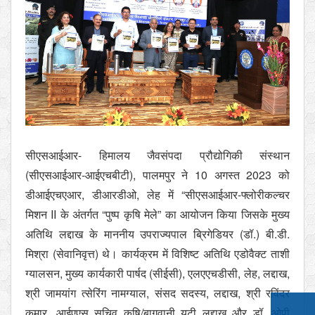
सीएसआईआर- हिमालय जैवसंपदा प्रौद्योगिकी संस्थान
(सीएसआईआर-आईएचबीटी), पालमपुर ने 10 अगस्त 2023 को
डीआईएचएआर, डीआरडीओ, लेह में “सीएसआईआर-फ्लोरीकल्चर
मिशन II के अंतर्गत “पुष्प कृषि मेले” का आयोजन किया जिसके मुख्य
अतिथि लद्दाख के माननीय उपराज्यपाल ब्रिगेडियर (डॉ.) बी.डी.
मिश्रा (सेवानिवृत्त) थे। कार्यक्रम में विशिष्ट अतिथि एडोवैक्ट ताशी
ग्यालसन, मुख्य कार्यकारी पार्षद (सीईसी), एलएएचडीसी, लेह, लद्दाख,
श्री जामयांग त्सेरिंग नामग्याल, संसद सदस्य, लद्दाख, श्री रविंदर
कुमार, आईएएस सचिव कृषि/बागवानी यूटी लद्दाख और डॉ. ओपी