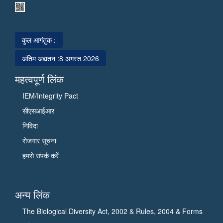
हिमालय
रहे
जैवसंपदा
शोध
प्रौद्योगिकी
पर
संस्थान,
कुल आगंतुक :
जानकरी
पालमपुर
दी
अंतिम अद्यतन :
8 अगस्त 2026
(हि.
और
प्र.)
बायोइकोनॉमी
महत्वपूर्ण लिंक
का
में
IEM/Integrity Pact
दौरा
योगदान
सीएसआईआर
किया
को
और
इंगित
निविदा
उसकी
किया।
रोजगार सूचना
प्रगति
उन्होंने
हमसे संपर्क करें
की
सी.एस.आई.आर
समीक्षा
के
की।
विभिन्न
अन्य लिंक
इस
मिशनों
अवसर
जैसे
The Biological Diversity Act, 2002 & Rules, 2004 & Forms
पर
फ्लोरीकल्चर,