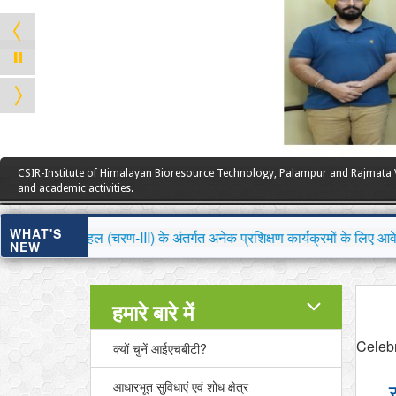
CSIR-Institute of Himalayan Bioresource Technology, Palampur and Rajmata V
and academic activities.
WHAT'S
III) के अंतर्गत अनेक प्रशिक्षण कार्यक्रमों के लिए आवेदन आमंत्रित करन
NEW
हमारे बारे में
Celeb
क्यों चुनें आईएचबीटी?
आधारभूत सुविधाएं एवं शोध क्षेत्र