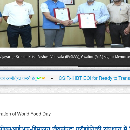
ijayaraje Scindia Krishi Vishwa Vidayala (RVSKVV), Gwalior (M.P.) signed Memora
े हेतु
CSIR-IHBT EOI for Ready to Transfer Technologies/सीए
ration of World Food Day
सीएसआईआर-हिमालय जैवसंपदा प्रौद्योगिकी संस्थान मे