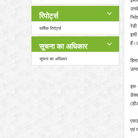
उनके
रिपोर्ट्स
निदे
रेड
वार्षिक रिपोर्ट्स
इसी 
हैं।
सूचना का अधिकार
सूचना का अधिकार
हिमा
उत्प
इस 
डेक
(डीआ
एसडी
एवं 