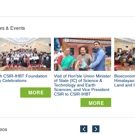
s & Events
close
close
44th
Visit
Bi
CSIR-
of
fr
IHBT
Hon'ble
th
th CSIR-IHBT Foundation
Foundation
Visit of Hon'ble Union Minister
Union
Bioeconom
Hi
 Celebrations
of State (IC) of Science &
Himalayas:
Technology and Earth
Land and I
Day
Minister
Li
Sciences, and Vice President
MORE
CSIR to CSIR-IHBT
Celebrations
of
La
MORE
State
La
सीएसआईआर-
(IC)
an
आईएचबीटी,
पालमपुर
eos
of
prev
next
In
का
44वें
सी.एस.आई.आर.-