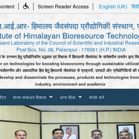
content
Screen Reader Access
English (UK)
हिंदी
.आई.आर- हिमालय जैवसंपदा प्रौद्योगिकी संस्थान, 
itute of Himalayan Bioresource Technol
uent Laboratory of the Council of Scientific and Industrial Rese
Post Box. No. 06, Palampur - 176061 (H.P.) INDIA
ी के उन्नयन हेतु प्रौद्योगिकीय उद्भवता एवं विकास में हिमालयी जैवसंपदा के संपोषणीय उपयोग द्वारा वि
er on technologies for boosting bioeconomy through sustainable utiliza
 पर्यावरणीय और अकादमिक हित हेतु हिमालयी जैवसंपदा से प्रक्रमों, उत्पादों और प्रौद्योगिकियों की 
develop and disseminate the processes, products and technologies from
industry, environment and academia
सेंटर
मानव संसाधन विकास
अन्य लिंक
संपर्क करें