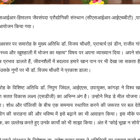
सआईआर-हिमालय जैवसंपदा प्रौद्योगिकी संस्थान (सीएसआईआर-आईएचबीटी) ,पालम
आयोजन किया गया।
वसर पर समारोह के मुख्य अतिथि डॉ. विजय चौधरी, प्राचार्य एवं डीन, राजीव गांध
ास्थ्य और खुशहाली में भोजन का महत्व" विषय पर अपना व्याख्यान दिया। अपने संबोध
ष प्रभाव डालते हैं, जीवनशैली में बदलाव हमारे खान पान पर भी देखा जा सकता ह
उसके गुणों पर भी डॉ. विजय चौधरी ने प्रकाश डाला।
ोह के विशिष्‍ट अतिथि डॉ. निपुण जिंदल, आईएएस, उपायुक्त, कांगड़ा ने विश्‍व ख
 सतत विकास लक्ष्य (एसडीजी) का अभिन्न अंग है। उन्होने मिड डे मील योजना और
ा। शोध और पॉलिसी के बीच एक समन्वय स्थापित करने की जरूरत पर बल देते हुए उ
ोग की सराहना की और भविष्य में इसे बढ़ाने का भी आवाहन किया। इस मौके पर उन
 का उल्लेख करते हुए उनके कार्यो को भी साझा किया। अंत में “कोई भूखा न सोये
 पहले संस्‍थान के निदेशक डा. सुदेश कुमार यादव ने अतिथियों का स्‍वागत करत