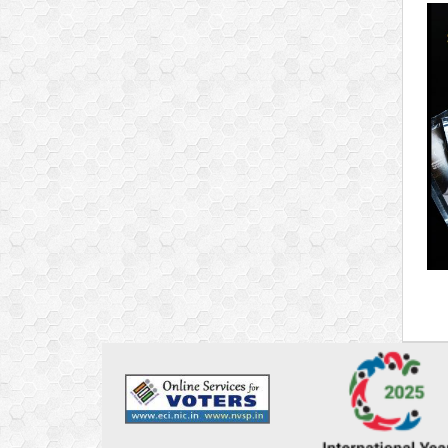
0:0
0:0