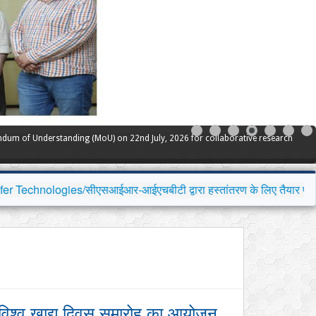
ndum of Understanding (MoU) on 22nd July, 2026 for collaborative research
सआईआर-आईएचबीटी द्वारा हस्तांतरण के लिए तैयार प्रौद्योगिकियों के लिए र
ं विश्व खाद्य दिवस समारोह का आयोजन