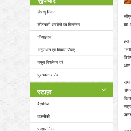
विषाणु निदान
सीए
का 
कीटनाशी अवशेषों का विश्लेषण
जीआईएस
इस अ
"स्व
अनुसंधान एवं विकास सेवाएं
विशे
नमूना विश्लेषण दरें
और 
पुस्तकालय सेवा
समार
पोषण
स्टाफ़
किय
वैज्ञानिक
सहय
जनक,
तकनीकी
प्रशासनिक
इससे